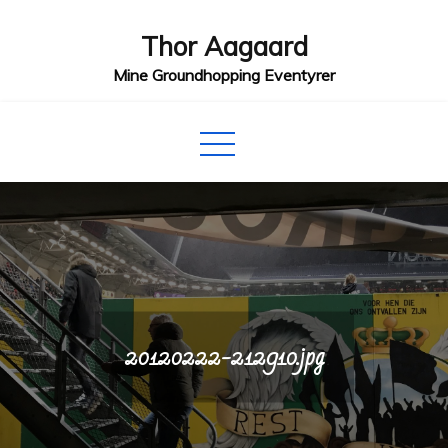
Skip
Thor Aagaard
to
content
Mine Groundhopping Eventyrer
20120222-212910.jpg