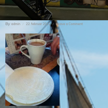
By
on
admin
22. februar 2012
Leave a Comment
20120222-
212910.jpg