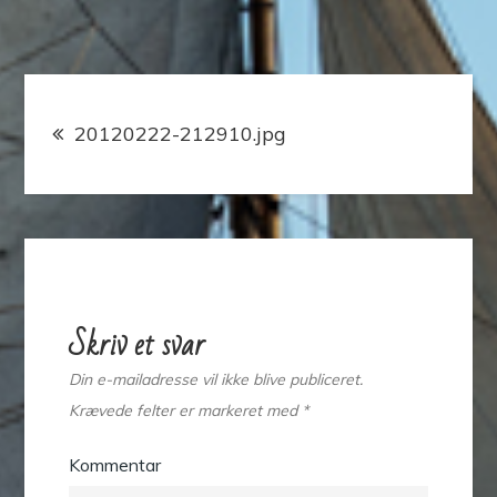
Indlægsnavigation
20120222-212910.jpg
Skriv et svar
Din e-mailadresse vil ikke blive publiceret.
Krævede felter er markeret med
*
Kommentar