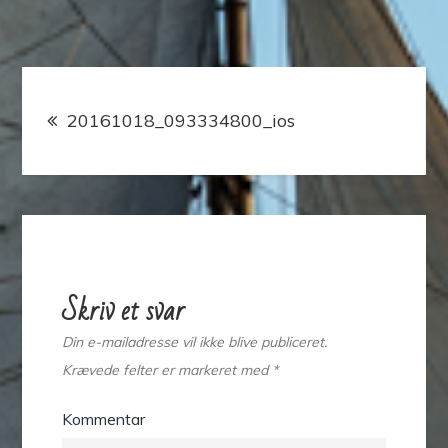
Indlægsnavigation
20161018_093334800_ios
Skriv et svar
Din e-mailadresse vil ikke blive publiceret.
Krævede felter er markeret med
*
Kommentar