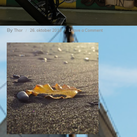
By
on
Thor
26. oktober 2016
Leave a Comment
20161018_09333