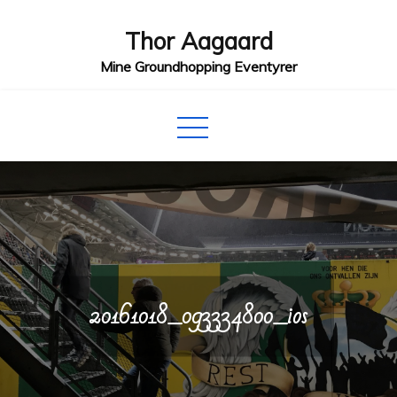
Skip
Thor Aagaard
to
content
Mine Groundhopping Eventyrer
20161018_093334800_ios