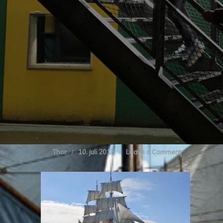
By
on
Thor
10. juli 2017
Leave a Comment
cropped-
img_1179.jpg