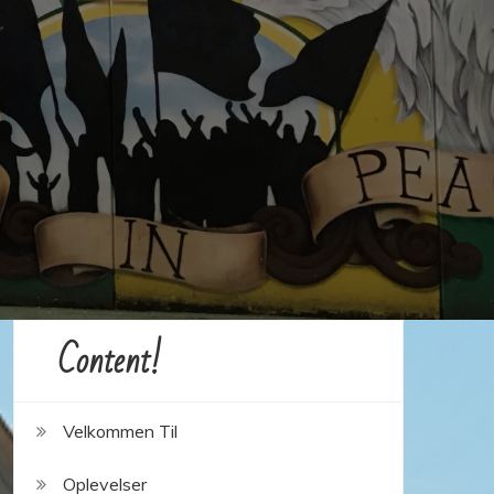
Content!
Velkommen Til
Oplevelser