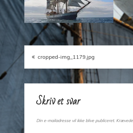
Indlægsnavigation
cropped-img_1179.jpg
Skriv et svar
Din e-mailadresse vil ikke blive publiceret.
Krævede 