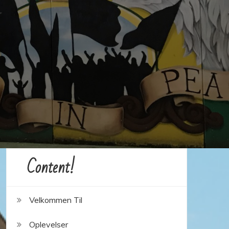
Content!
Velkommen Til
Oplevelser