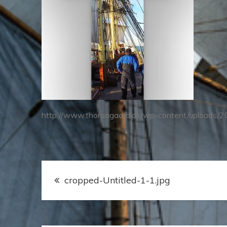
http://www.thoraagaard.dk/wp-content/uploads/2
Indlægsnavigation
cropped-Untitled-1-1.jpg