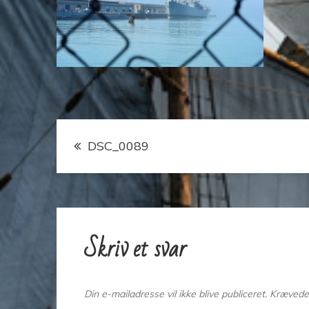
Indlægsnavigation
DSC_0089
Skriv et svar
Din e-mailadresse vil ikke blive publiceret.
Krævede 