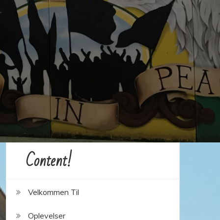
Content!
Velkommen Til
Oplevelser