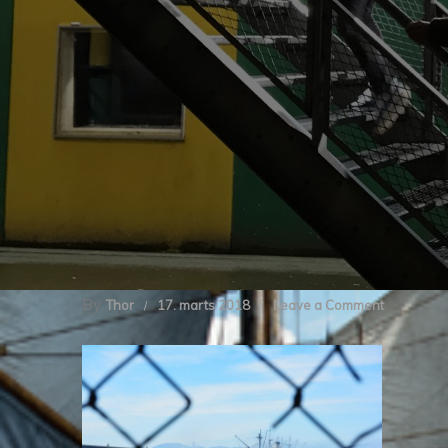
By
on
Thor
17. marts 2018
Leave a Comment
DSC_008