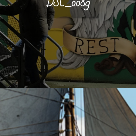
DSC_0089
9