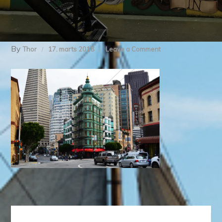
By
on
Thor
17. marts 2018
Leave a Comment
DSC_0104
Indlægsnavigation