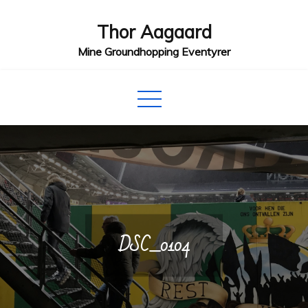
Skip
Thor Aagaard
to
content
Mine Groundhopping Eventyrer
DSC_0104