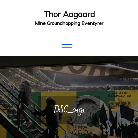
Skip
Thor Aagaard
to
content
Mine Groundhopping Eventyrer
DSC_0191