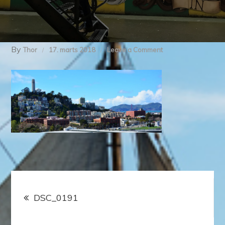
By
on
Thor
17. marts 2018
Leave a Comment
DSC_0191
Indlægsnavigation
DSC_0191