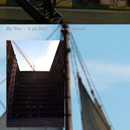
By
on
Thor
6. juli 2017
Leave a Comment
img_2149