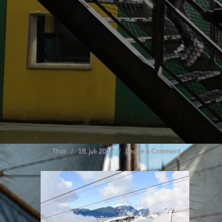
By
on
Thor
18. juli 2017
Leave a Comment
img_2309-
2