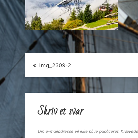
Indlægsnavigation
img_2309-2
Skriv et svar
Din e-mailadresse vil ikke blive publiceret.
Krævede 