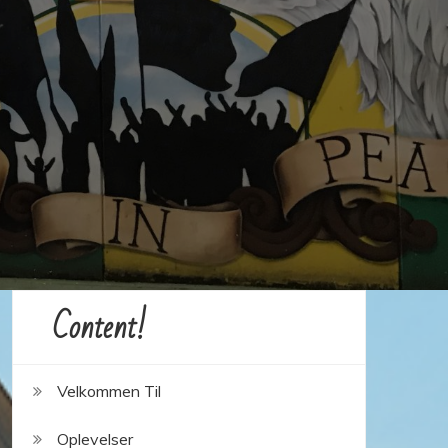
Content!
Velkommen Til
Oplevelser