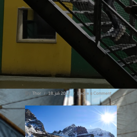
By
on
Thor
18. juli 2017
Leave a Comment
img_2314