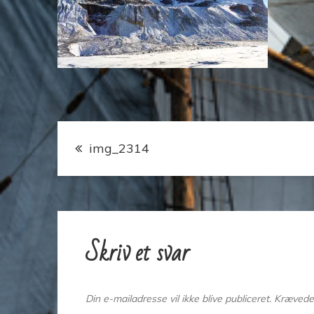
Indlægsnavigation
img_2314
Skriv et svar
Din e-mailadresse vil ikke blive publiceret.
Krævede 