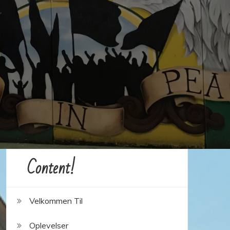
Content!
Velkommen Til
Oplevelser