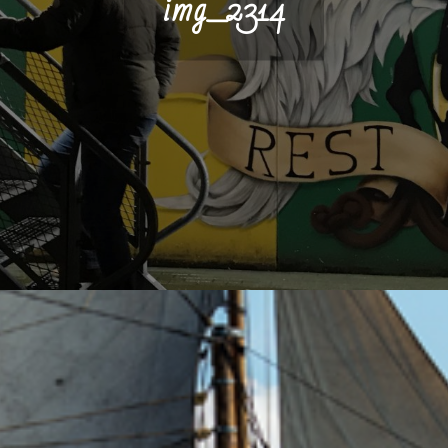
img_2314