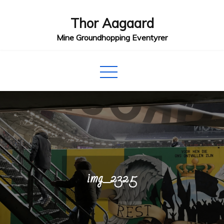
Skip
Thor Aagaard
to
content
Mine Groundhopping Eventyrer
img_2325