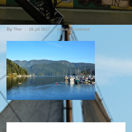
By
on
Thor
18. juli 2017
Leave a Comment
img_2325
Indlægsnavigation