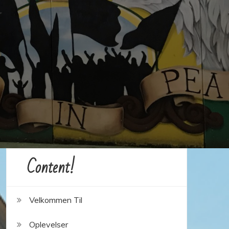
Content!
Velkommen Til
Oplevelser