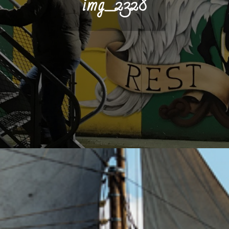
img_2328