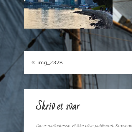
Indlægsnavigation
img_2328
Skriv et svar
Din e-mailadresse vil ikke blive publiceret.
Krævede 