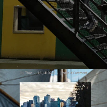
By
on
Thor
18. juli 2017
Leave a Comment
img_2328