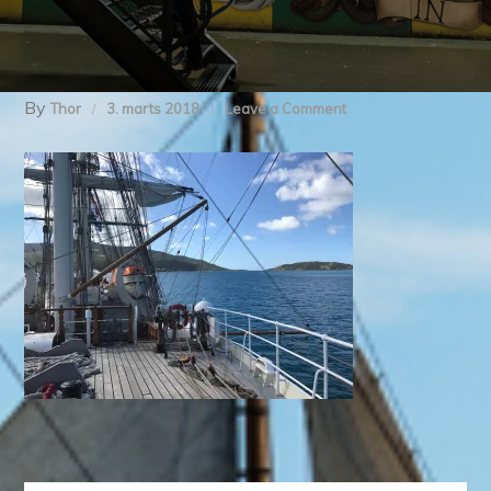
By
on
Thor
3. marts 2018
Leave a Comment
img_3269