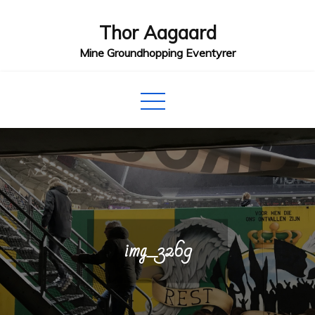
Skip
Thor Aagaard
to
content
Mine Groundhopping Eventyrer
img_3269