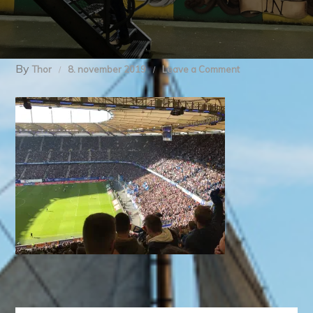
By
on
Thor
8. november 2019
Leave a Comment
img_8051