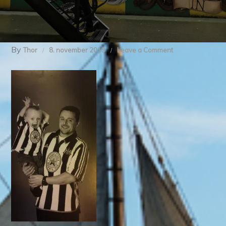
By
on
Thor
8. november 2019
Leave a Comment
NUFC
opdragelse