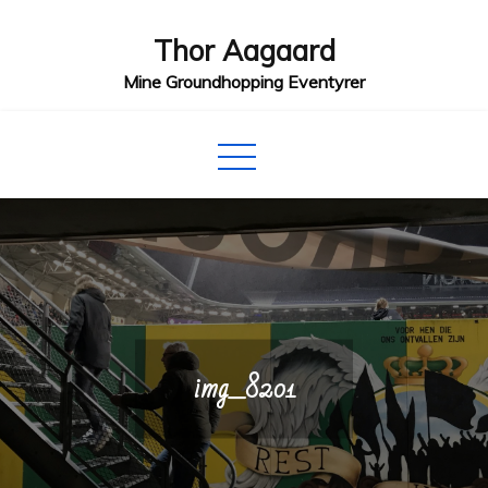
Skip
Thor Aagaard
to
content
Mine Groundhopping Eventyrer
img_8201