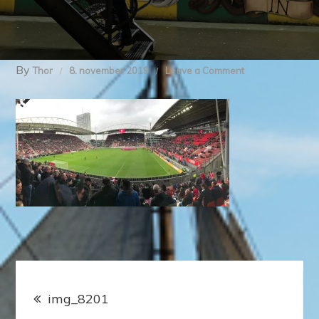
By
on
Thor
8. november 2019
Leave a Comment
img_8201
Indlægsnavigation
img_8201