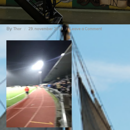
By
on
Thor
29. november 2019
Leave a Comment
img_8343