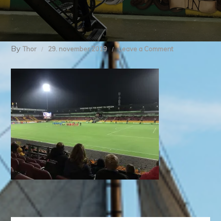
By
on
Thor
29. november 2019
Leave a Comment
img_8347