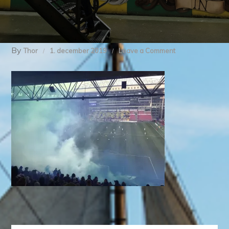
By
on
Thor
1. december 2019
Leave a Comment
img_8393