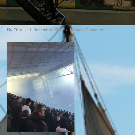
By
on
Thor
1. december 2019
Leave a Comment
img_8396