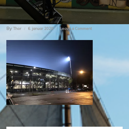
By
on
Thor
6. januar 2020
Leave a Comment
img_8444