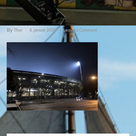
By
on
Thor
6. januar 2020
Leave a Comment
img_8445