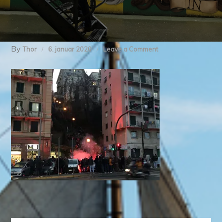
By
on
Thor
6. januar 2020
Leave a Comment
img_8478