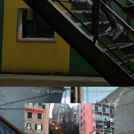
By
on
Thor
6. januar 2020
Leave a Comment
img_8479