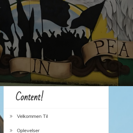
Content!
Velkommen Til
Oplevelser