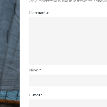
Din e-mailadresse vil ikke blive publiceret.
Krævede 
Kommentar
Navn
*
E-mail
*