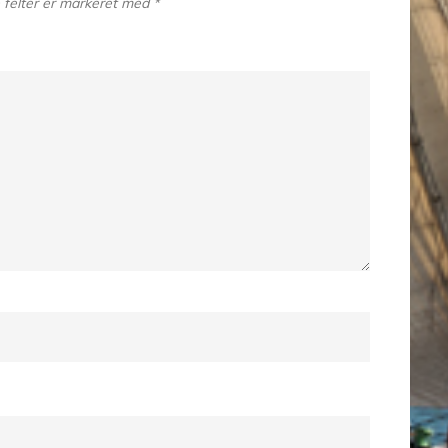
felter er markeret med
*