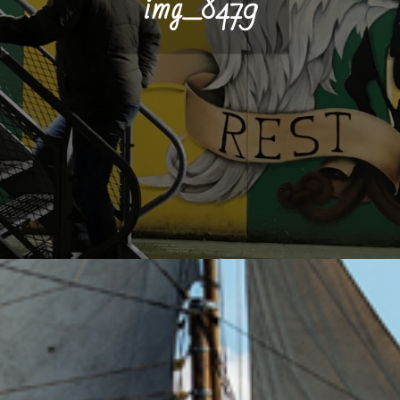
img_8479