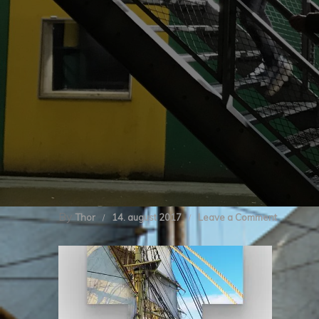
By
on
Thor
14. august 2017
Leave a Comment
Untitled-
1