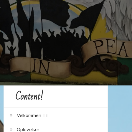
Content!
Velkommen Til
Oplevelser